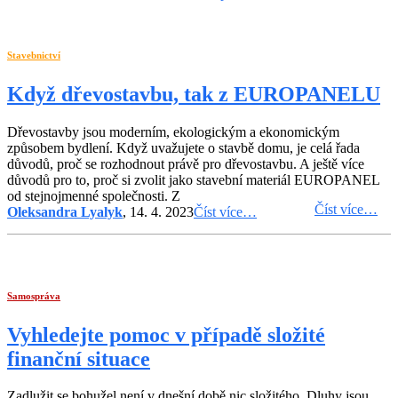
Stavebnictví
Když dřevostavbu, tak z EUROPANELU
Dřevostavby jsou moderním, ekologickým a ekonomickým
způsobem bydlení. Když uvažujete o stavbě domu, je celá řada
důvodů, proč se rozhodnout právě pro dřevostavbu. A ještě více
důvodů pro to, proč si zvolit jako stavební materiál EUROPANEL
od stejnojmenné společnosti. Z
Číst více…
Oleksandra Lyalyk
, 14. 4. 2023
Číst více…
Samospráva
Vyhledejte pomoc v případě složité
finanční situace
Zadlužit se bohužel není v dnešní době nic složitého. Dluhy jsou