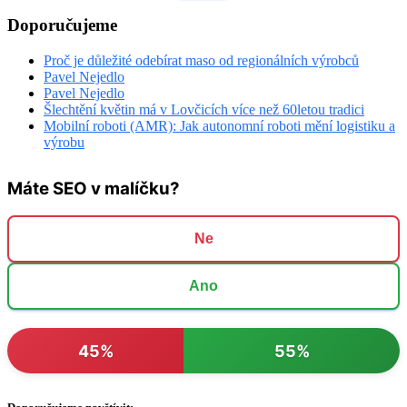
Doporučujeme
Proč je důležité odebírat maso od regionálních výrobců
Pavel Nejedlo
Pavel Nejedlo
Šlechtění květin má v Lovčicích více než 60letou tradici
Mobilní roboti (AMR): Jak autonomní roboti mění logistiku a
výrobu
Máte SEO v malíčku?
Ne
Ano
45%
55%