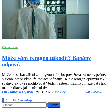
Zdravotnictví
Může vám rentgen uškodit? Banány
odpoví.
Můžeme se bát záření z rentgenu nebo ho považovat za nebezpečné.
Všichni přece víme, že radiace je špatná. Je ale rentgen opravdu tak
špatný, jak by se mohlo zdát? Jeden rentgen hrudníku může dát i tak
málo radiace, jako snězení dvou
Číst více…
Oleksandra Lyalyk
, 29. 3. 2023
Číst více…
Stránkování
1
2
…
19
Následující
Vyhledávání
příspěvků