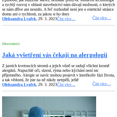
a rychlý rozvoj v oblasti stavebnictví nám dávají možnosti, o kterých
se nám dříve ani nesnilo. A řeč rozhodně není jen o estetické stránce
domu ani o rychlosti, za jakou si ho dnes
Číst více…
Oleksandra Lyalyk
, 29. 3. 2023
Číst více…
Zdravotnictví
Jaká vyšetření vás čekají na alergologii
Z jarních kvetoucích stromů a jejich vůně se radují všichni kromě
alergiků. Napuchlé oči, slzení, rýma nebo kýchání není nic
příjemného. Alergie se navíc mohou projevit v kterékoliv fázi života,
a tak vědomí, že jste na ně nikdy netrpěli, ještě
Číst více…
Oleksandra Lyalyk
, 29. 3. 2023
Číst více…