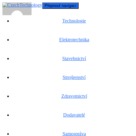
Přepnout navigaci
Technologie
Elektrotechnika
Oleksandra Lyalyk
Stavebnictví
Strojírenství
Stavebnictví
Bydlete v domě svých snů do pěti týdnů
Zdravotnictví
Každý domov vypráví příběh. Na počátku každého takového
vyprávění musí stát spolehlivá, léty prověřená, zkušená a kvalitní
Dodavatelé
firma, která dům našich snů postaví. Pokud už se nemůžete dočkat,
až se váš sen stane skutečností a počítáte každý týden, než se
Oleksandra Lyalyk
, 5. 5. 2023
Číst více…
Číst více…
Samospráva