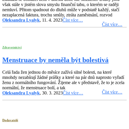
však stále v jistém slova smyslu finanční tabu, o kterém se raději
nemluví. Přitom spadnout do dluhů může v podstatě každý, stačí
nezaplacená faktura, trochu smůly, ztráta zaměstnání, rozvod
Oleksandra Lyalyk
, 11. 4. 2023
Číst více…
Číst více…
Zdravotnictví
Menstruace by neměla být bolestivá
Celá řada žen jednou do měsíce zažívá silné bolesti, na které
mnohdy nezabírají žádné prášky a které na pár dnů naprosto vyřadí
ženu z normálního fungování. Žijeme ale v představě, že to je zcela
normální, že menstruace bolí, a tak
Číst více…
Oleksandra Lyalyk
, 30. 3. 2023
Číst více…
Dodavatelé