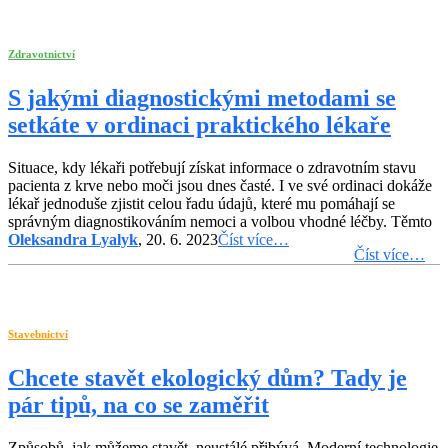
Zdravotnictví
S jakými diagnostickými metodami se
setkáte v ordinaci praktického lékaře
Situace, kdy lékaři potřebují získat informace o zdravotním stavu
pacienta z krve nebo moči jsou dnes časté. I ve své ordinaci dokáže
lékař jednoduše zjistit celou řadu údajů, které mu pomáhají se
správným diagnostikováním nemoci a volbou vhodné léčby. Těmto
Oleksandra Lyalyk
, 20. 6. 2023
Číst více…
Číst více…
Stavebnictví
Chcete stavět ekologický dům? Tady je
pár tipů, na co se zaměřit
Způsobů, jak můžeme stavět, neustálé přibývá. Moderní technologie