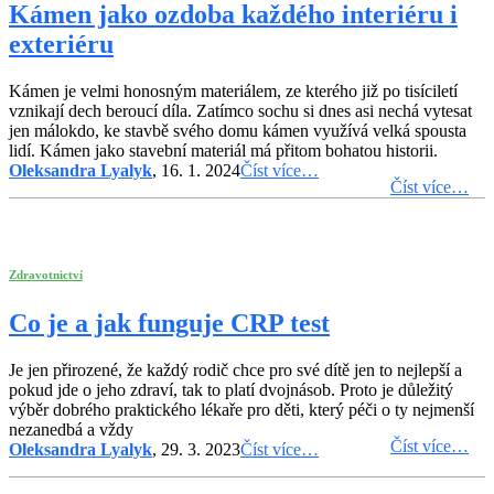
Kámen jako ozdoba každého interiéru i
exteriéru
Kámen je velmi honosným materiálem, ze kterého již po tisíciletí
vznikají dech beroucí díla. Zatímco sochu si dnes asi nechá vytesat
jen málokdo, ke stavbě svého domu kámen využívá velká spousta
lidí. Kámen jako stavební materiál má přitom bohatou historii.
Oleksandra Lyalyk
, 16. 1. 2024
Číst více…
Číst více…
Zdravotnictví
Co je a jak funguje CRP test
Je jen přirozené, že každý rodič chce pro své dítě jen to nejlepší a
pokud jde o jeho zdraví, tak to platí dvojnásob. Proto je důležitý
výběr dobrého praktického lékaře pro děti, který péči o ty nejmenší
nezanedbá a vždy
Číst více…
Oleksandra Lyalyk
, 29. 3. 2023
Číst více…