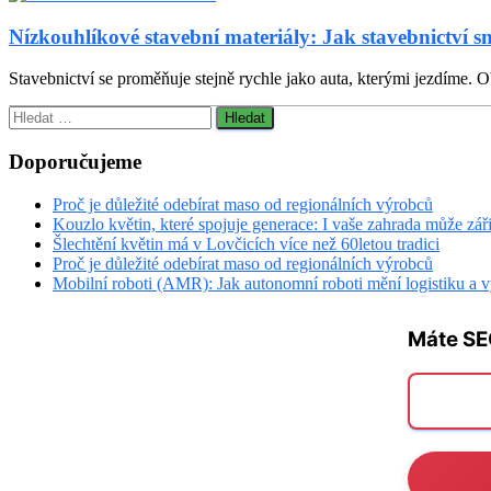
Nízkouhlíkové stavební materiály: Jak stavebnictví s
Stavebnictví se proměňuje stejně rychle jako auta, kterými jezdíme. Ob
Vyhledávání
Doporučujeme
Proč je důležité odebírat maso od regionálních výrobců
Kouzlo květin, které spojuje generace: I vaše zahrada může zář
Šlechtění květin má v Lovčicích více než 60letou tradici
Proč je důležité odebírat maso od regionálních výrobců
Mobilní roboti (AMR): Jak autonomní roboti mění logistiku a 
Máte SE