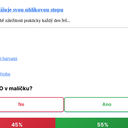
nižuje svou uhlíkovou stopu
ě záležitosti prakticky každý den řeš...
it barvami
výrobu
O v malíčku?
Ne
Ano
45%
55%