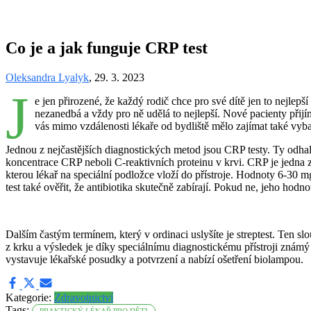
Co je a jak funguje CRP test
Oleksandra Lyalyk
, 29. 3. 2023
J
e jen přirozené, že každý rodič chce pro své dítě jen to nejlepš
nezanedbá a vždy pro ně udělá to nejlepší. Nové pacienty při
vás mimo vzdálenosti lékaře od bydliště mělo zajímat také vyba
Jednou z nejčastějších diagnostických metod jsou CRP testy. Ty odhalí,
koncentrace CRP neboli C-reaktivních proteinu v krvi. CRP je jedna z b
kterou lékař na speciální podložce vloží do přístroje. Hodnoty 6-30 
test také ověřit, že antibiotika skutečně zabírají. Pokud ne, jeho hodnot
Dalším častým termínem, který v ordinaci uslyšíte je streptest. Ten sl
z krku a výsledek je díky speciálnímu diagnostickému přístroji zná
vystavuje lékařské posudky a potvrzení a nabízí ošetření biolampou.
Kategorie:
Zdravotnictví
Tags:
PRAKTICKÝ LÉKAŘ PRO DĚTI