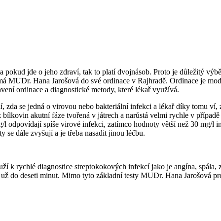
í a pokud jde o jeho zdraví, tak to platí dvojnásob. Proto je důležitý vý
jímá MUDr. Hana Jarošová do své ordinace v Rajhradě. Ordinace je mod
vení ordinace a diagnostické metody, které lékař využívá.
 zda se jedná o virovou nebo bakteriální infekci a lékař díky tomu ví, zd
ílkovin akutní fáze tvořená v játrech a narůstá velmi rychle v případě 
mg/l odpovídají spíše virové infekci, zatímco hodnoty větší než 30 mg/
y se dále zvyšují a je třeba nasadit jinou léčbu.
ouží k rychlé diagnostice streptokokových infekcí jako je angína, spála, 
mý už do deseti minut. Mimo tyto základní testy MUDr. Hana Jarošová 