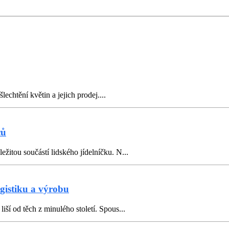
šlechtění květin a jejich prodej....
ců
žitou součástí lidského jídelníčku. N...
gistiku a výrobu
iší od těch z minulého století. Spous...