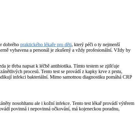
běr dobrého
praktického lékaře pro děti
, který péči o ty nejmenší
erně vybavena a personál je zkušený a vždy profesionální. Vždy by
a je třeba napsat k léčbě antibiotika. Tímto testem se zjišťuje
zánětlivých procesů. Tento test se provádí z kapky krve z prstu,
l indikují infekci bakteriální. Mimo samotnou diagnostiku pomáhá CRP
záněty nosohltanu ale i kožní infekce. Tento test lékař provádí výtěrem
provádí povinná i nepovinná očkování, má kojeneckou poradnu,