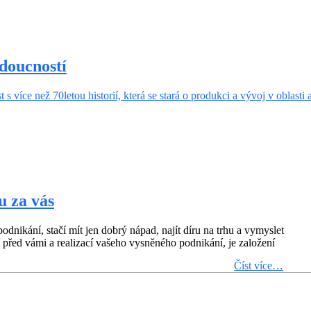
udoucností
 více než 70letou historií, která se stará o produkci a vývoj v oblasti 
u za vás
dnikání, stačí mít jen dobrý nápad, najít díru na trhu a vymyslet
 před vámi a realizací vašeho vysněného podnikání, je založení
Číst více…