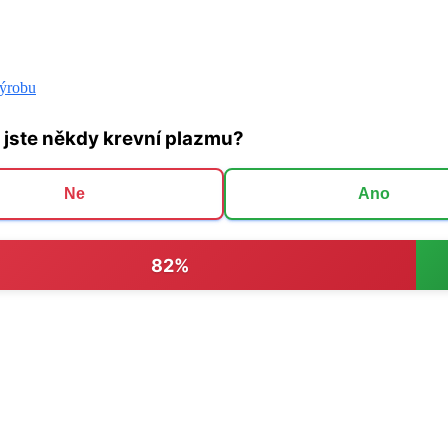
výrobu
 jste někdy krevní plazmu?
Ne
Ano
82%