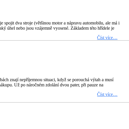
e spojit dva stroje (většinou motor a nápravu automobilu, ale má i
 nějaký úhel nebo jsou vzájemně vyosené. Základem této hřídele je
Číst více…
ách znají nepříjemnou situaci, když se porouchá výtah a musí
 nákupu. Už po náročném zdolání dvou pater, při pauze na
Číst více…