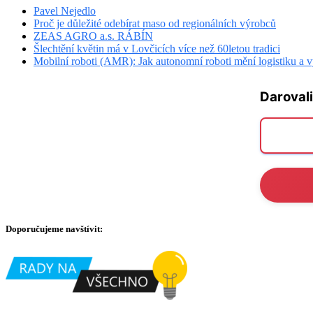
Pavel Nejedlo
Proč je důležité odebírat maso od regionálních výrobců
ZEAS AGRO a.s. RÁBÍN
Šlechtění květin má v Lovčicích více než 60letou tradici
Mobilní roboti (AMR): Jak autonomní roboti mění logistiku a 
Darovali
Doporučujeme navštívit: