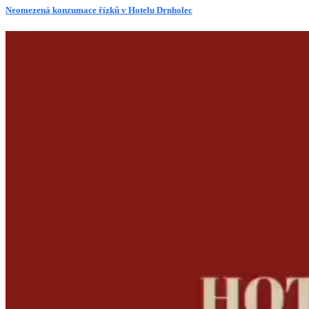
Neomezená konzumace řízků v Hotelu Drnholec
Video
přehrávač