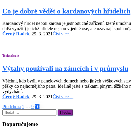
Co je dobré vědět o kardanových hřídelích
Kardanový hřídel neboli kardan je jednoduché zařízení, které umožňuj
další využití) jejichž hřídele nejsou v jedné ose, ale uzavírají spolu
Černý Radek
, 29. 3. 2021
Číst více…
Technologie
Výtahy používali na zámcích i v průmyslu
Všichni, kdo bydlí v panelových domech nebo jiných výškových stavb
pěšky do nejhornějšího patra. Ideálně ještě s taškami plnými těžkého
vydýchání,
Černý Radek
, 29. 3. 2021
Číst více…
Stránkování
Předchozí
1
…
9
10
Vyhledávání
příspěvků
Doporučujeme