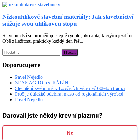
Nízkouhlíkové stavební materiály: Jak stavebnictví
snižuje svou uhlíkovou stopu
Stavebnictví se proměňuje stejně rychle jako auta, kterými jezdíme.
Obě záležitosti prakticky každý den řeš...
Vyhledávání
Doporučujeme
Pavel Nejedlo
ZEAS AGRO a.s. RÁBÍN
Šlechtění květin má v Lovčicích více než 60letou tradici
Proč je důležité odebírat maso od regionálních výrobců
Pavel Nejedlo
Darovali jste někdy krevní plazmu?
Ne