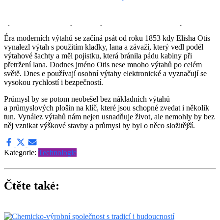
stoj. Ze 20. let 18. století pochází i první pozůstatky výtahu v
českých zemích na zámku v Ploskovicích. Nejstarší dochovaný
výtah u nás ovšem najdeme na jiném zámku, a to v Zákupech.
Éra moderních výtahů se začíná psát od roku 1853 kdy Elisha Otis
vynalezl výtah s použitím kladky, lana a závaží, který vedl podél
výtahové šachty a měl pojistku, která bránila pádu kabiny při
přetržení lana. Dodnes jméno Otis nese mnoho výtahů po celém
světě. Dnes e používají osobní výtahy elektronické a vyznačují se
vysokou rychlostí i bezpečností.
Průmysl by se potom neobešel bez nákladních výtahů
a průmyslových plošin na klíč, které jsou schopné zvedat i několik
tun. Vynález výtahů nám nejen usnadňuje život, ale nemohly by bez
něj vznikat výškové stavby a průmysl by byl o něco složitější.
Kategorie:
Technologie
Čtěte také: