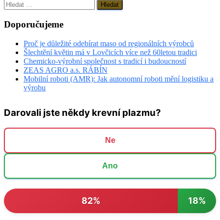
Vyhledávání
Doporučujeme
Proč je důležité odebírat maso od regionálních výrobců
Šlechtění květin má v Lovčicích více než 60letou tradici
Chemicko-výrobní společnost s tradicí i budoucností
ZEAS AGRO a.s. RÁBÍN
Mobilní roboti (AMR): Jak autonomní roboti mění logistiku a
výrobu
Darovali jste někdy krevní plazmu?
Ne
Ano
82%
18%