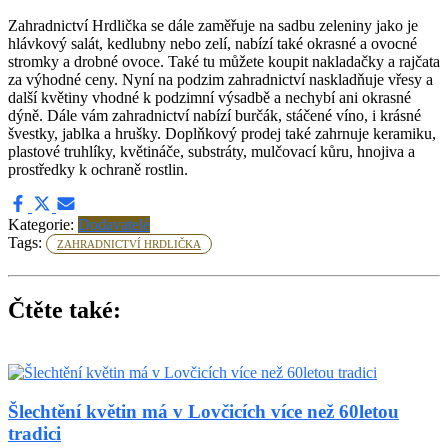
Zahradnictví Hrdlička se dále zaměřuje na sadbu zeleniny jako je
hlávkový salát, kedlubny nebo zelí, nabízí také okrasné a ovocné
stromky a drobné ovoce. Také tu můžete koupit nakladačky a rajčata
za výhodné ceny. Nyní na podzim zahradnictví naskladňuje vřesy a
další květiny vhodné k podzimní výsadbě a nechybí ani okrasné
dýně. Dále vám zahradnictví nabízí burčák, stáčené víno, i krásné
švestky, jablka a hrušky. Doplňkový prodej také zahrnuje keramiku,
plastové truhlíky, květináče, substráty, mulčovací kůru, hnojiva a
prostředky k ochraně rostlin.
Kategorie:
Dodavatelé
Tags:
ZAHRADNICTVÍ HRDLIČKA
Čtěte také:
Šlechtění květin má v Lovčicích více než 60letou
tradici