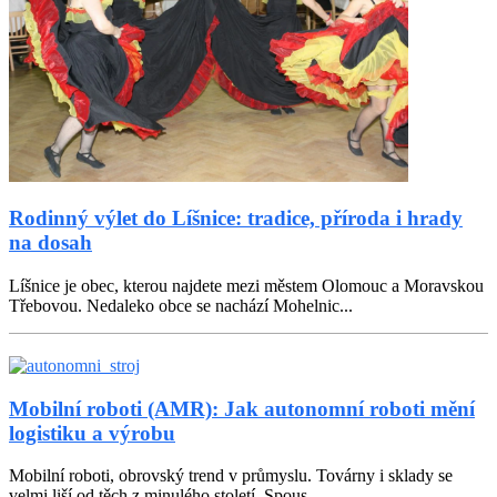
Rodinný výlet do Líšnice: tradice, příroda i hrady
na dosah
Líšnice je obec, kterou najdete mezi městem Olomouc a Moravskou
Třebovou. Nedaleko obce se nachází Mohelnic...
Mobilní roboti (AMR): Jak autonomní roboti mění
logistiku a výrobu
Mobilní roboti, obrovský trend v průmyslu. Továrny i sklady se
velmi liší od těch z minulého století. Spous...