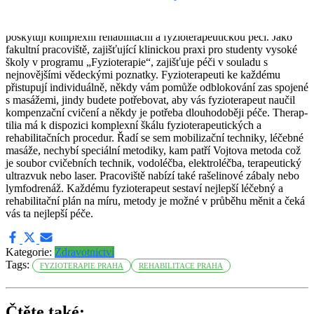
pracoviště v Praze. Jednotlivá oddělení najdete na 11 místech ve
městě, máte tedy tak jistotu, že to nebudete mít daleko. Pracoviště
poskytují komplexní rehabilitační a fyzioterapeutickou péči. Jako
fakultní pracoviště, zajišťující klinickou praxi pro studenty vysoké
školy v programu „Fyzioterapie“, zajišťuje péči v souladu s
nejnovějšími vědeckými poznatky. Fyzioterapeuti ke každému
přistupují individuálně, někdy vám pomůže odblokování zas spojené
s masážemi, jindy budete potřebovat, aby vás fyzioterapeut naučil
kompenzační cvičení a někdy je potřeba dlouhodoběji péče. Therap-
tilia má k dispozici komplexní škálu fyzioterapeutických a
rehabilitačních procedur. Řadí se sem mobilizační techniky, léčebné
masáže, nechybí speciální metodiky, kam patří Vojtova metoda což
je soubor cvičebních technik, vodoléčba, elektroléčba, terapeutický
ultrazvuk nebo laser. Pracoviště nabízí také rašelinové zábaly nebo
lymfodrenáž. Každému fyzioterapeut sestaví nejlepší léčebný a
rehabilitační plán na míru, metody je možné v průběhu měnit a čeká
vás ta nejlepší péče.
Kategorie:
Zdravotnictví
Tags:
FYZIOTERAPIE PRAHA
REHABILITACE PRAHA
Čtěte také: