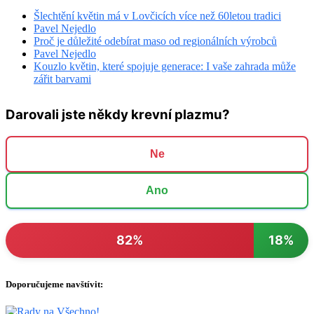
Šlechtění květin má v Lovčicích více než 60letou tradici
Pavel Nejedlo
Proč je důležité odebírat maso od regionálních výrobců
Pavel Nejedlo
Kouzlo květin, které spojuje generace: I vaše zahrada může
zářit barvami
Darovali jste někdy krevní plazmu?
Ne
Ano
82%
18%
Doporučujeme navštívit: