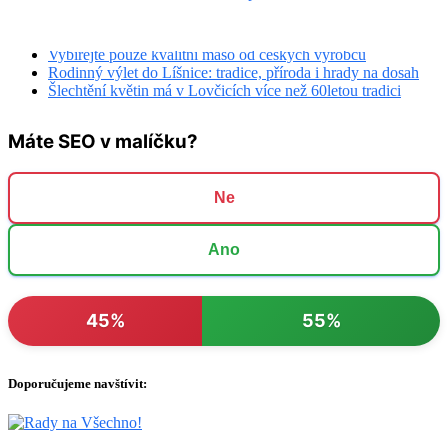
Proč je důležité odebírat maso od regionálních výrobců
Kouzlo květin, které spojuje generace: I vaše zahrada může
zářit barvami
Vybírejte pouze kvalitní maso od českých výrobců
Rodinný výlet do Líšnice: tradice, příroda i hrady na dosah
Šlechtění květin má v Lovčicích více než 60letou tradici
Máte SEO v malíčku?
Ne
Ano
45%
55%
Doporučujeme navštívit: