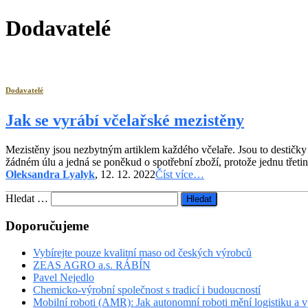
Dodavatelé
Dodavatelé
Jak se vyrábí včelařské mezistěny
Mezistěny jsou nezbytným artiklem každého včelaře. Jsou to destičk
žádném úlu a jedná se poněkud o spotřební zboží, protože jednu třetin
Oleksandra Lyalyk
, 12. 12. 2022
Číst více…
Vyhledávání
Hledat …
Doporučujeme
Vybírejte pouze kvalitní maso od českých výrobců
ZEAS AGRO a.s. RÁBÍN
Pavel Nejedlo
Chemicko-výrobní společnost s tradicí i budoucností
Mobilní roboti (AMR): Jak autonomní roboti mění logistiku a 