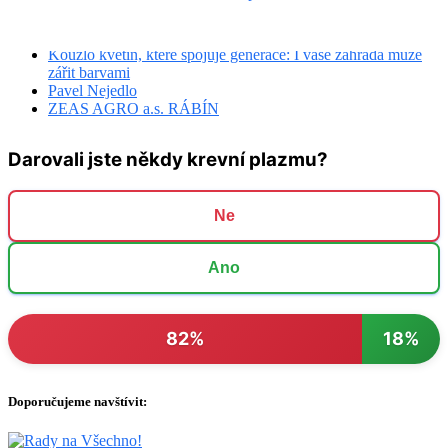
Vybírejte pouze kvalitní maso od českých výrobců
Proč je důležité odebírat maso od regionálních výrobců
Kouzlo květin, které spojuje generace: I vaše zahrada může
zářit barvami
Pavel Nejedlo
ZEAS AGRO a.s. RÁBÍN
Darovali jste někdy krevní plazmu?
Ne
Ano
82%
18%
Doporučujeme navštívit: