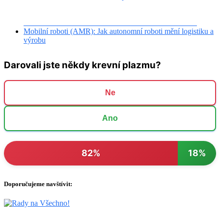
Kouzlo květin, které spojuje generace: I vaše zahrada může
zářit barvami
Šlechtění květin má v Lovčicích více než 60letou tradici
Mobilní roboti (AMR): Jak autonomní roboti mění logistiku a
výrobu
Darovali jste někdy krevní plazmu?
Ne
Ano
82%
18%
Doporučujeme navštívit: