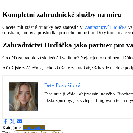
Kompletní zahradnické služby na míru
Chcete mít krásné truhlíky bez starostí? V
Zahradnictví Hrdlička
vám
substrátů, hnojiv a prostředků pro ochranu rostlin. Díky tomu máte v
Zahradnictví Hrdlička jako partner pro v
Co dělá zahradnictví skutečně kvalitním? Nejde jen o sortiment. Důlež
Ať už jste začátečník, nebo zkušený zahrádkář, vždy zde najdete pod
Bety Pospíšilová
Fascinuje ji věda i objevování nového. Biochemi
hledá způsoby, jak vylepšit fungování těla i my
Kategorie:
Dodavatelé
Tags: