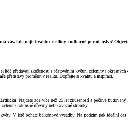
á vás, kde najít kvalitní rostliny i odborné poradenství? Objevte
lidé předávají zkušenosti s pěstováním květin, zeleniny i okrasných dře
e představy proměnit v realitu. Dopřejte si kvalitu a inspiraci.
Hrdlička
. Najdete zde více než 25 let zkušeností a pečlivě budovaný s
i zelenina, okrasné dřeviny nebo ovocné stromky.
 květy. V létě bohaté balkónové výsadby. Na podzim pak ideální čas 