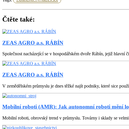
ZAHRADNICTVÍ HRDLIČKA
Čtěte také:
ZEAS AGRO a.s. RÁBÍN
Společnost nacházející se v hospodářském dvoře Rábín, jejiž hlavní či
ZEAS AGRO a.s. RÁBÍN
V zemědělském průmyslu je dnes těžké najít podniky, které sice použí
Mobilní roboti (AMR): Jak autonomní roboti mění lo
Mobilní roboti, obrovský trend v průmyslu. Továrny i sklady se velmi l