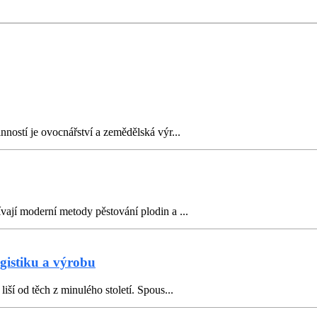
nností je ovocnářství a zemědělská výr...
vají moderní metody pěstování plodin a ...
gistiku a výrobu
iší od těch z minulého století. Spous...