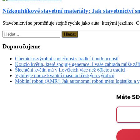
Nízkouhlíkové stavební materiály: Jak stavebnictví s
Stavebnictví se proměňuje stejně rychle jako auta, kterými jezdíme. Ob
Vyhledávání
Doporučujeme
Chemicko-výrobní společnost s tradicí i budoucností
Kouzlo květin, které spojuje generace: I vaše zahrada může zář
Šlechtění květin má v Lovčicích více než 60letou tradici
Vybírejte pouze kvalitní maso od českých výrobců
Mobilní roboti (AMR): Jak autonomní roboti mění logistiku a 
Máte SE