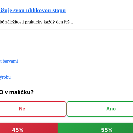
nižuje svou uhlíkovou stopu
ě záležitosti prakticky každý den řeš...
it barvami
výrobu
O v malíčku?
Ne
Ano
45%
55%