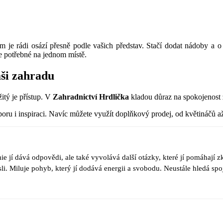
 je rádi osází přesně podle vašich představ. Stačí dodat nádoby a o 
še potřebné na jednom místě.
aši zahradu
itý je přístup. V
Zahradnictví Hrdlička
kladou důraz na spokojenost z
poru i inspiraci. Navíc můžete využít doplňkový prodej, od květináčů 
e jí dává odpovědi, ale také vyvolává další otázky, které jí pomáhají z
sli. Miluje pohyb, který jí dodává energii a svobodu. Neustále hledá s