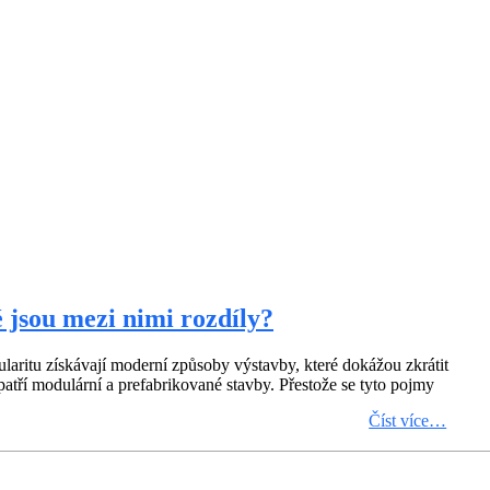
 jsou mezi nimi rozdíly?
pularitu získávají moderní způsoby výstavby, které dokážou zkrátit
 patří modulární a prefabrikované stavby. Přestože se tyto pojmy
Číst více…