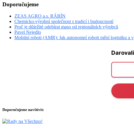
Doporučujeme
ZEAS AGRO a.s. RÁBÍN
Chemicko-výrobní společnost s tradicí i budoucností
Proč je důležité odebírat maso od regionálních výrobců
Pavel Nejedlo
Mobilní roboti (AMR): Jak autonomní roboti mění logistiku a 
Darovali
Doporučujeme navštívit: