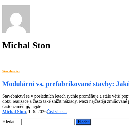
Michal Ston
Stavebnictví
Modulární vs. prefabrikované stavby: Jaké
Stavebnictví se v posledních letech rychle proměňuje a stále větší po
dobu realizace a často také snížit náklady. Mezi nejčastěji zmiňované
často zaměňují, nejde
Michal Ston
, 1. 6. 2026
Číst více…
Vyhledávání
Hledat …