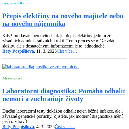
Elektrotechnika
Přepis elektřiny na nového majitele nebo
na nového nájemníka
Když prodáváte nemovitost tak je přepis elektřiny jedním ze
zásadních administrativních kroků. Tento proces se může zdát
složitý, ale s dostatečnými informacemi je to jednoduché.
Bety Pospíšilová
, 11. 3. 2025
Číst více…
Zdravotnictví
Laboratorní diagnostika: Pomáhá odhalit
nemoci a zachraňuje životy
Dnešní laboratorní testy dokážou odhalit nejen běžné infekce, ale i
závažné genetické poruchy. Zjistěte, jak moderní diagnostika mění
péči o zdraví!
Bety Pospíšilová
, 4. 3. 2025
Číst více…