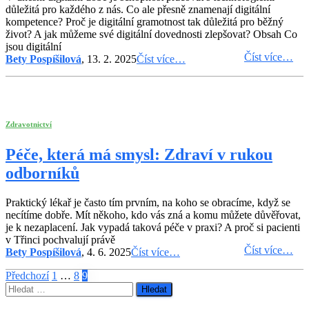
důležitá pro každého z nás. Co ale přesně znamenají digitální
kompetence? Proč je digitální gramotnost tak důležitá pro běžný
život? A jak můžeme své digitální dovednosti zlepšovat? Obsah Co
jsou digitální
Číst více…
Bety Pospíšilová
, 13. 2. 2025
Číst více…
Zdravotnictví
Péče, která má smysl: Zdraví v rukou
odborníků
Praktický lékař je často tím prvním, na koho se obracíme, když se
necítíme dobře. Mít někoho, kdo vás zná a komu můžete důvěřovat,
je k nezaplacení. Jak vypadá taková péče v praxi? A proč si pacienti
v Třinci pochvalují právě
Číst více…
Bety Pospíšilová
, 4. 6. 2025
Číst více…
Stránkování
Předchozí
1
…
8
9
Vyhledávání
příspěvků