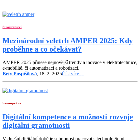
Strojírenství
Mezinárodní veletrh AMPER 2025: Kdy
proběhne a co očekávat?
AMPER 2025 přinese nejnovější trendy a inovace v elektrotechnice,
e-mobilitě, či automatizaci a robotizaci.
Bety Pospíšilová
, 18. 2. 2025
Číst více…
Samospráva
Digitální kompetence a možnosti rozvoje
digitální gramotnosti
V dnešní digitální době je schopnost pracovat s technologiemi