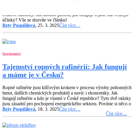
Lokální anestezie umožňuje bezbolestné zákroky bez nutnosti
celkové narkózy. Jak dlouho působí, jak funguje a jaké má vedlejší
účinky? Vše se dozvíte ve článku!
Bety Pospíšilová
, 25. 3. 2025
Číst více…
Strojírenství
Tajemství ropných rafinérií: Jak fungují
a máme je v Česku?
Ropné rafinérie jsou klíčovým krokem v procesu výroby pohonných
hmot, dalších chemických produktů a navíc i ekonomiky. Jak
fungují rafinérie a kdo je vlastní v České republice? Tyto dvě otázky
jsou zásadní pro pochopení energetického sektoru. Povíme si něco o
Bety Pospíšilová
, 18. 3. 2025
Číst více…
Číst více…