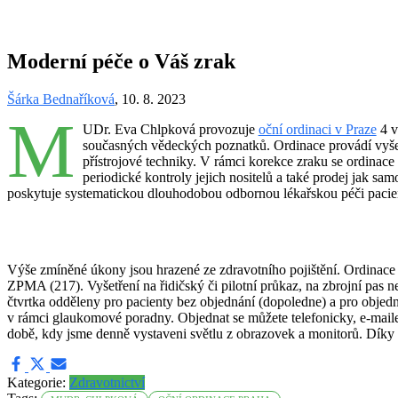
Moderní péče o Váš zrak
Šárka Bednaříková
, 10. 8. 2023
M
UDr. Eva Chlpková provozuje
oční ordinaci v Praze
4 v
současných vědeckých poznatků. Ordinace provádí vyšetř
přístrojové techniky. V rámci korekce zraku se ordinace
periodické kontroly jejich nositelů a také prodej jak s
poskytuje systematickou dlouhodobou odbornou lékařskou péči paci
Výše zmíněné úkony jsou hrazené ze zdravotního pojištění. Ordina
ZPMA (217). Vyšetření na řidičský či pilotní průkaz, na zbrojní pas 
čtvrtka odděleny pro pacienty bez objednání (dopoledne) a pro objed
v rámci glaukomové poradny. Objednat se můžete telefonicky, e-mail
době, kdy jsme denně vystaveni světlu z obrazovek a monitorů. Díky p
Kategorie:
Zdravotnictví