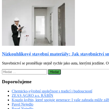
Nízkouhlíkové stavební materiály: Jak stavebnictví s
Stavebnictví se proměňuje stejně rychle jako auta, kterými jezdíme. Ob
Vyhledávání
Doporučujeme
Chemicko-výrobní společnost s tradicí i budoucností
ZEAS AGRO a.s. RÁBÍN
Kouzlo květin, které spojuje generace: I vaše zahrada může zář
Pavel Nejedlo
Pavel Nejedlo