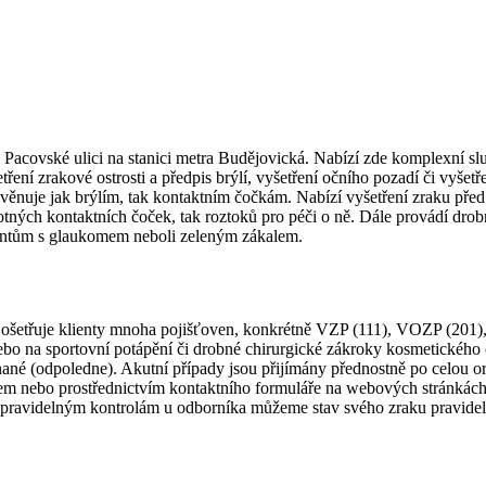
 Pacovské ulici na stanici metra Budějovická. Nabízí zde komplexní služ
ení zrakové ostrosti a předpis brýlí, vyšetření očního pozadí či vyšet
 věnuje jak brýlím, tak kontaktním čočkám. Nabízí vyšetření zraku před 
amotných kontaktních čoček, tak roztoků pro péči o ně. Dále provádí d
entům s glaukomem neboli zeleným zákalem.
ce ošetřuje klienty mnoha pojišťoven, konkrétně VZP (111), VOZP (2
nebo na sportovní potápění či drobné chirurgické zákroky kosmetického 
nané (odpoledne). Akutní případy jsou přijímány přednostně po celou 
em nebo prostřednictvím kontaktního formuláře na webových stránkách 
ravidelným kontrolám u odborníka můžeme stav svého zraku pravidelně s