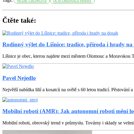
Tags:
MUDR. CHLPKOVÁ
OČNÍ ORDINACE PRAHA
Čtěte také:
Rodinný výlet do Líšnice: tradice, příroda i hrady na
Líšnice je obec, kterou najdete mezi městem Olomouc a Moravskou T
Pavel Nejedlo
Největší nabídka lilií a kosatců na světě s 60 letou tradicí. Pěstování a 
Mobilní roboti (AMR): Jak autonomní roboti mění lo
Mobilní roboti, obrovský trend v průmyslu. Továrny i sklady se velmi l