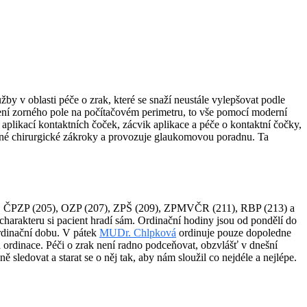
by v oblasti péče o zrak, které se snaží neustále vylepšovat podle
ření zorného pole na počítačovém perimetru, to vše pomocí moderní
aplikací kontaktních čoček, zácvik aplikace a péče o kontaktní čočky,
robné chirurgické zákroky a provozuje glaukomovou poradnu. Ta
01), ČPZP (205), OZP (207), ZPŠ (209), ZPMVČR (211), RBP (213) a
charakteru si pacient hradí sám. Ordinační hodiny jsou od pondělí do
ordinační dobu. V pátek
MUDr. Chlpková
ordinuje pouze dopoledne
ordinace. Péči o zrak není radno podceňovat, obzvlášť v dnešní
ledovat a starat se o něj tak, aby nám sloužil co nejdéle a nejlépe.