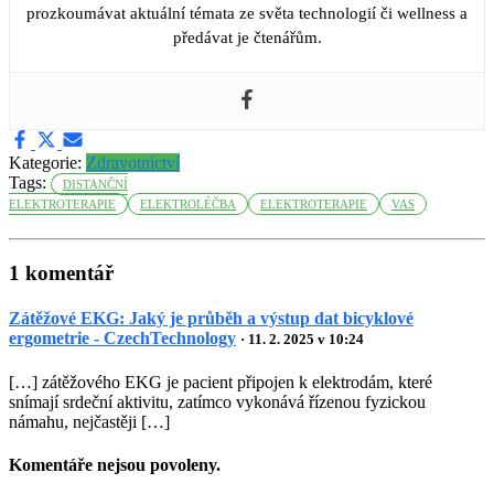
prozkoumávat aktuální témata ze světa technologií či wellness a
předávat je čtenářům.
Kategorie:
Zdravotnictví
Tags:
DISTANČNÍ
ELEKTROTERAPIE
ELEKTROLÉČBA
ELEKTROTERAPIE
VAS
1 komentář
Zátěžové EKG: Jaký je průběh a výstup dat bicyklové
ergometrie - CzechTechnology
· 11. 2. 2025 v 10:24
[…] zátěžového EKG je pacient připojen k elektrodám, které
snímají srdeční aktivitu, zatímco vykonává řízenou fyzickou
námahu, nejčastěji […]
Komentáře nejsou povoleny.