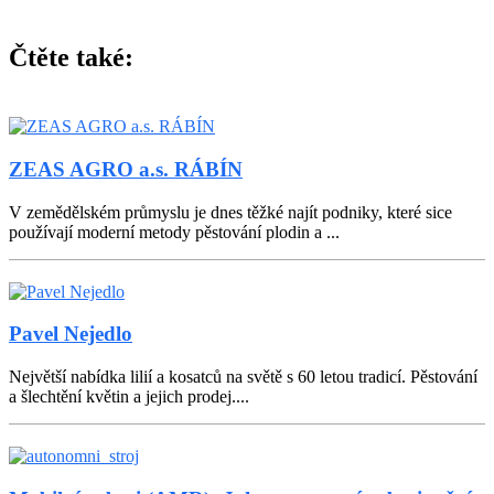
Čtěte také:
ZEAS AGRO a.s. RÁBÍN
V zemědělském průmyslu je dnes těžké najít podniky, které sice
používají moderní metody pěstování plodin a ...
Pavel Nejedlo
Největší nabídka lilií a kosatců na světě s 60 letou tradicí. Pěstování
a šlechtění květin a jejich prodej....