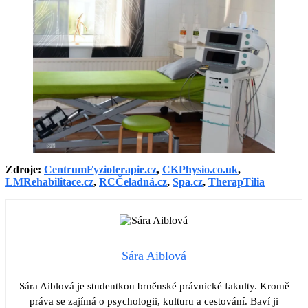
Zdroje:
CentrumFyzioterapie.cz
,
CKPhysio.co.uk
,
LMRehabilitace.cz
,
RCČeladná.cz
,
Spa.cz
,
TherapTilia
Sára Aiblová
Sára Aiblová je studentkou brněnské právnické fakulty. Kromě
práva se zajímá o psychologii, kulturu a cestování. Baví ji