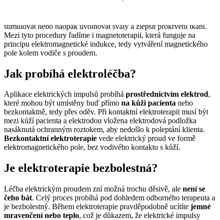
léčebné metody, které využívají elektrickou energii
různých
frekvencí a intenzit
s cílem snížit bolest a zánět v postiženém místě,
stimulovat nebo naopak uvolňovat svaly a zlepšit prokrvení tkání.
Mezi tyto procedury řadíme i magnetoterapii, která funguje na
principu elektromagnetické indukce, tedy vytváření magnetického
pole kolem vodiče s proudem.
Jak probíhá elektroléčba?
Aplikace elektrických impulsů probíhá
prostřednictvím elektrod
,
které mohou být umístěny buď přímo
na kůži pacienta
nebo
bezkontaktně, tedy přes oděv. Při kontaktní elektroterapii musí být
mezi kůží pacienta a elektrodou vložena elektrodová podložka
nasáknutá ochranným roztokem, aby nedošlo k poleptání klienta.
Bezkontaktní elektroterapie
vede elektrický proud ve formě
elektromagnetického pole, bez vodivého kontaktu s kůží.
Je elektroterapie bezbolestná?
Léčba elektrickým proudem zní možná trochu děsivě, ale
není se
čeho bát
. Celý proces probíhá pod dohledem odborného terapeuta a
je bezbolestný. Během elektroterapie pravděpodobně ucítíte
jemné
mravenčení nebo teplo
, což je důkazem, že elektrické impulsy