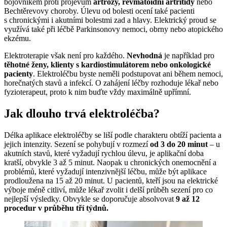
bojovníkem proti projevům
artrózy, revmatoidní artritidy
nebo
Bechtěrevovy choroby. Úlevu od bolesti ocení také pacienti
s chronickými i akutními bolestmi zad a hlavy. Elektrický proud se
využívá také při léčbě Parkinsonovy nemoci, obrny nebo atopického
ekzému.
Elektroterapie však není pro každého.
Nevhodná
je například pro
těhotné ženy, klienty s kardiostimulátorem nebo onkologické
pacienty
. Elektroléčbu byste neměli podstupovat ani během nemoci,
horečnatých stavů a infekcí. O zahájení léčby rozhoduje lékař nebo
fyzioterapeut, proto k nim buďte vždy maximálně upřímní.
Jak dlouho trvá elektroléčba?
Délka aplikace elektroléčby se liší podle charakteru obtíží pacienta a
jejich intenzity. Sezení se pohybují v rozmezí
od 3 do 20 minut
– u
akutních stavů, které vyžadují rychlou úlevu, je aplikační doba
kratší, obvykle 3 až 5 minut. Naopak u chronických onemocnění a
problémů, které vyžadují intenzivnější léčbu, může být aplikace
prodloužena na 15 až 20 minut. U pacientů, kteří jsou na elektrické
výboje méně citliví, může lékař zvolit i delší průběh sezení pro co
nejlepší výsledky. Obvykle se doporučuje absolvovat
9 až 12
procedur v průběhu tří týdnů.