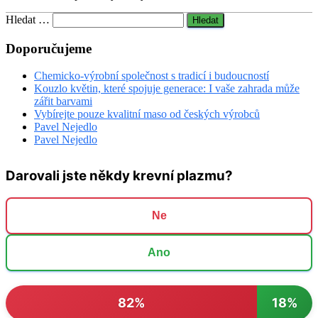
Vyhledávání
Hledat …
Doporučujeme
Chemicko-výrobní společnost s tradicí i budoucností
Kouzlo květin, které spojuje generace: I vaše zahrada může
zářit barvami
Vybírejte pouze kvalitní maso od českých výrobců
Pavel Nejedlo
Pavel Nejedlo
Darovali jste někdy krevní plazmu?
Ne
Ano
82%
18%