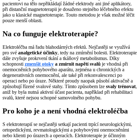
pacientovi na tělo nepřikládají žádné elektrody ani jiné aplikátory,
při distanční magnetoterapii je dosaženo stejného léčebného efektu
jako u klasické magnetoterapie. Touto metodou je však možné léčit
pouze menší oblasti.
Na co funguje elektroterapie?
Elektroléčba má řadu blahodárných efektů. Nejčastěji se využívá
pro své
analgetické účinky
, tedy na zmírnění bolesti. Elektroterapie
dále zvyšuje prokrvení tkání a tkáňový metabolismus. Díky
schopnosti
zmenšit otoky
a zmírnit napětí svalů
je vhodná při
onemocněních pohybového aparátu, zejména u chronických a
degenerativních onemocnění, ale také při rekonvalescenci po
operaci nebo po úraze. Některé proudy naopak působí aktivačně a
způsobují řízené svalové stahy. Tímto způsobem lze
svaly trénovat
,
aniž by byla nutná aktivní účast pacienta, například při rehabilitaci
svalů, které nejsou schopné samovolného pohybu.
Pro koho je a není vhodná elektroléčba
S elektroterapií se nejčastěji setkají pacienti trpící neurologickými,
ortopedickými, revmatologickými a pohybovými onemocněními
nebo klienti po úrazech a operacích. Elektroterapie je účinným