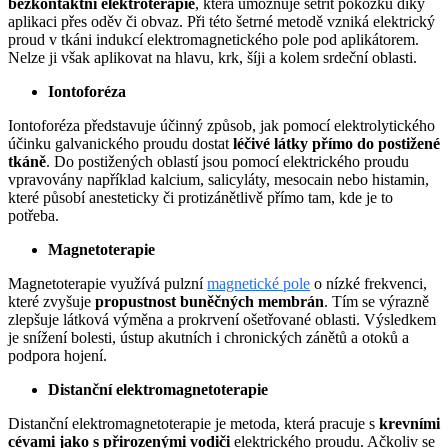
bezkontaktní elektroterapie
, která umožňuje šetřit pokožku díky
aplikaci přes oděv či obvaz. Při této šetrné metodě vzniká elektrický
proud v tkáni indukcí elektromagnetického pole pod aplikátorem.
Nelze ji však aplikovat na hlavu, krk, šíji a kolem srdeční oblasti.
Iontoforéza
Iontoforéza představuje účinný způsob, jak pomocí elektrolytického
účinku galvanického proudu dostat
léčivé látky přímo do postižené
tkáně
. Do postižených oblastí jsou pomocí elektrického proudu
vpravovány například kalcium, salicyláty, mesocain nebo histamin,
které působí anesteticky či protizánětlivě přímo tam, kde je to
potřeba.
Magnetoterapie
Magnetoterapie využívá pulzní
magnetické pole
o nízké frekvenci,
které zvyšuje
propustnost buněčných membrán
. Tím se výrazně
zlepšuje látková výměna a prokrvení ošetřované oblasti. Výsledkem
je snížení bolesti, ústup akutních i chronických zánětů a otoků a
podpora hojení.
Distanční elektromagnetoterapie
Distanční elektromagnetoterapie je metoda, která pracuje s
krevními
cévami jako s přirozenými vodiči
elektrického proudu. Ačkoliv se