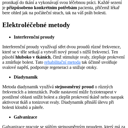
pronikají do tkání a vykonávají svou léčebnou práci. Každé sezení
je
přizpůsobeno konkrétním potřebám
pacienta, přičemž lékař
bere ohled jak na počáteční strach, tak na váš práh bolesti.
Elektroléčebné metody
Interferenční proudy
Interferenční proudy využívají střet dvou proudů různé frekvence,
které se v těle setkají a vytvoří nový proud s nižší frekvencí. Ten
působí
hluboko v tkáních
, čímž stimuluje svaly, zlepšuje prokrvení
a zmírňuje bolest. Tato
rehabilitační metoda
tak účinně uvolňuje
svalové napětí, podporuje regeneraci a snižuje otoky.
Diadynamik
Metoda diadynamik využívá
stejnosměrný proud
o různých
frekvencích a intenzitách. Podle nastavení může fyzioterapeut v
postižené oblasti snížit bolest a zlepšit prokrvení tkáně nebo naopak
aktivovat tkáň a tonizovat svaly. Diadynamik přináší úlevu při
bolesti kloubů a páteře.
Galvanizace
Galvanizace pracuje se stálým stejnosměrným proudem, který má za