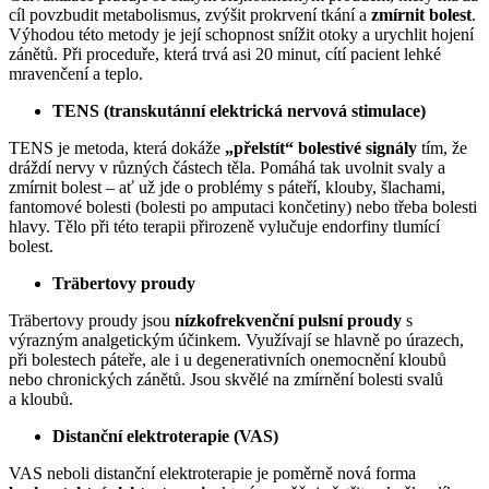
cíl povzbudit metabolismus, zvýšit prokrvení tkání a
zmírnit bolest
.
Výhodou této metody je její schopnost snížit otoky a urychlit hojení
zánětů. Při proceduře, která trvá asi 20 minut, cítí pacient lehké
mravenčení a teplo.
TENS (transkutánní elektrická nervová stimulace)
TENS je metoda, která dokáže
„přelstít“ bolestivé signály
tím, že
dráždí nervy v různých částech těla. Pomáhá tak uvolnit svaly a
zmírnit bolest – ať už jde o problémy s páteří, klouby, šlachami,
fantomové bolesti (bolesti po amputaci končetiny) nebo třeba bolesti
hlavy. Tělo při této terapii přirozeně vylučuje endorfiny tlumící
bolest.
Träbertovy proudy
Träbertovy proudy jsou
nízkofrekvenční pulsní proudy
s
výrazným analgetickým účinkem. Využívají se hlavně po úrazech,
při bolestech páteře, ale i u degenerativních onemocnění kloubů
nebo chronických zánětů. Jsou skvělé na zmírnění bolesti svalů
a kloubů.
Distanční elektroterapie (VAS)
VAS neboli distanční elektroterapie je poměrně nová forma