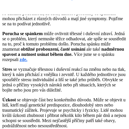
vyhledat odbornou pomoc
Je důležité podotknout, že stres, úzkost i problémy se spánkem
mohou přicházet z různých důvodů a mají jiné symptomy. Pojďme
se na to podívat jednotlivě.
Porucha se spánkem
může ovlivnit tělesné i duševní zdraví. Jedná
se o problém, který nemusíte těžce odhadovat, ale spíše se soustředit
na to, proč k tomuto problému došlo. Porucha spánku může
znamenat
obtížné probouzení, časté usínání
ale také
nadměrnou
spavost a nutnost usínat během dne.
Více jsme se o spánku
rozepsali
zde.
Stres
se vyznačuje tělesnou i duševní reakcí na změnu nebo na tlak,
který k nám přichází z vnějšku i zevnitř. U každého jednotlivce jsou
spouštěče stresu individuální a liší se také jeho průběh. Obvykle se
jedná o příčiny vysokých nároků nebo při situacích, kterých se
bojíte nebo jsou pro vás důležité.
Úzkost
se objevuje část bez konkrétního důvodu. Může se objevit u
lidí, kteří mají genetické predispozice, dlouhodobý stres nebo
traumatický zážitek. Projevuje se psychicky i fyzicky. Lidé mohou
kvůli úzkosti zhubnout i přibrat několik kilo během pár dnů a nejsou
schopni se soustředit. Mezi nejčastější příčiny patří také obavy,
podrážděnost nebo nesoustředěnost.