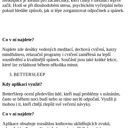
Headspace je ideální pro začátečníky, kteří chtějí s meditací teprve
začít. Hodí se při dlouhodobém stresu, psychickém vyčerpání nebo
pokud hledáte způsob, jak si lépe zorganizovat odpočinek a spánek.
Co v ní najdete?
Najdete zde desítky vedených meditací, dechová cvičení, kurzy
mindfulness, relaxační programy i cvičení zaměřená na lepší
soustředění a kvalitnější spánek. Součástí jsou také krátké lekce,
které lze zvládnout během několika minut.
BETTERSLEEP
Kdy aplikaci využít?
BetterSleep ocení především lidé, kteří mají problémy s usínáním,
často se během noci budí nebo se ráno necítí odpočatí. Využít ji
mohou i ti, kteří chtějí zlepšit své večerní návyky.
Co v ní najdete?
Aplikace obsahuje rozsáhlou knihovnu uklidňujících zvuků,