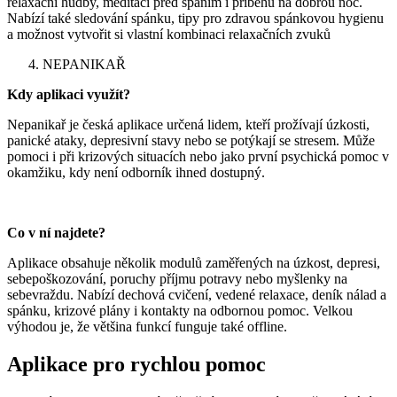
relaxační hudby, meditací před spaním i příběhů na dobrou noc.
Nabízí také sledování spánku, tipy pro zdravou spánkovou hygienu
a možnost vytvořit si vlastní kombinaci relaxačních zvuků
NEPANIKAŘ
Kdy aplikaci využít?
Nepanikař je česká aplikace určená lidem, kteří prožívají úzkosti,
panické ataky, depresivní stavy nebo se potýkají se stresem. Může
pomoci i při krizových situacích nebo jako první psychická pomoc v
okamžiku, kdy není odborník ihned dostupný.
Co v ní najdete?
Aplikace obsahuje několik modulů zaměřených na úzkost, depresi,
sebepoškozování, poruchy příjmu potravy nebo myšlenky na
sebevraždu. Nabízí dechová cvičení, vedené relaxace, deník nálad a
spánku, krizové plány i kontakty na odbornou pomoc. Velkou
výhodou je, že většina funkcí funguje také offline.
Aplikace pro rychlou pomoc