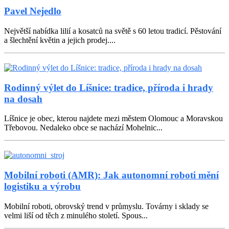
Pavel Nejedlo
Největší nabídka lilií a kosatců na světě s 60 letou tradicí. Pěstování
a šlechtění květin a jejich prodej....
Rodinný výlet do Líšnice: tradice, příroda i hrady
na dosah
Líšnice je obec, kterou najdete mezi městem Olomouc a Moravskou
Třebovou. Nedaleko obce se nachází Mohelnic...
Mobilní roboti (AMR): Jak autonomní roboti mění
logistiku a výrobu
Mobilní roboti, obrovský trend v průmyslu. Továrny i sklady se
velmi liší od těch z minulého století. Spous...