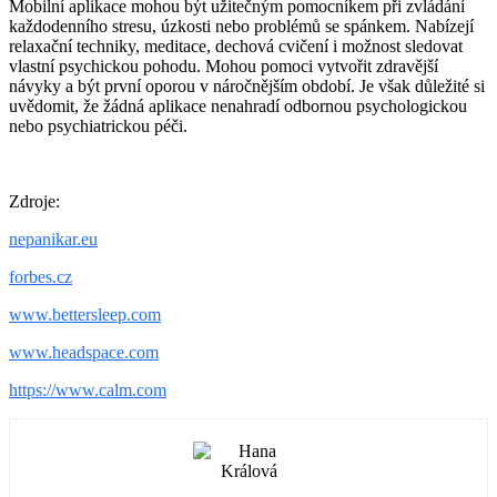
Mobilní aplikace mohou být užitečným pomocníkem při zvládání
každodenního stresu, úzkosti nebo problémů se spánkem. Nabízejí
relaxační techniky, meditace, dechová cvičení i možnost sledovat
vlastní psychickou pohodu. Mohou pomoci vytvořit zdravější
návyky a být první oporou v náročnějším období. Je však důležité si
uvědomit, že žádná aplikace nenahradí odbornou psychologickou
nebo psychiatrickou péči.
Zdroje:
nepanikar.eu
forbes.cz
www.bettersleep.com
www.headspace.com
https://www.calm.com