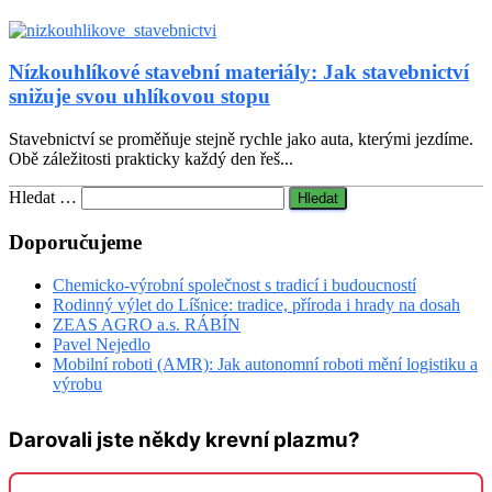
Nízkouhlíkové stavební materiály: Jak stavebnictví
snižuje svou uhlíkovou stopu
Stavebnictví se proměňuje stejně rychle jako auta, kterými jezdíme.
Obě záležitosti prakticky každý den řeš...
Vyhledávání
Hledat …
Doporučujeme
Chemicko-výrobní společnost s tradicí i budoucností
Rodinný výlet do Líšnice: tradice, příroda i hrady na dosah
ZEAS AGRO a.s. RÁBÍN
Pavel Nejedlo
Mobilní roboti (AMR): Jak autonomní roboti mění logistiku a
výrobu
Darovali jste někdy krevní plazmu?