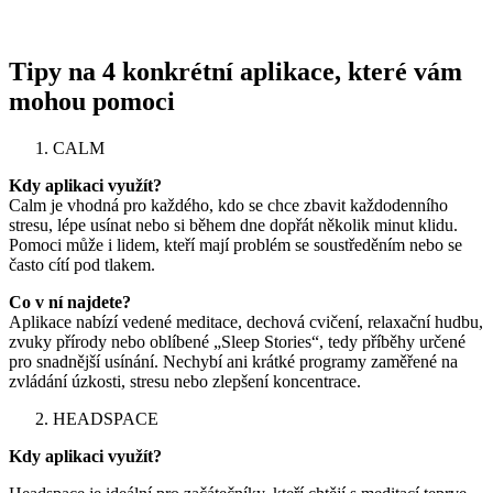
Tipy na 4 konkrétní aplikace, které vám
mohou pomoci
CALM
Kdy aplikaci využít?
Calm je vhodná pro každého, kdo se chce zbavit každodenního
stresu, lépe usínat nebo si během dne dopřát několik minut klidu.
Pomoci může i lidem, kteří mají problém se soustředěním nebo se
často cítí pod tlakem.
Co v ní najdete?
Aplikace nabízí vedené meditace, dechová cvičení, relaxační hudbu,
zvuky přírody nebo oblíbené „Sleep Stories“, tedy příběhy určené
pro snadnější usínání. Nechybí ani krátké programy zaměřené na
zvládání úzkosti, stresu nebo zlepšení koncentrace.
HEADSPACE
Kdy aplikaci využít?