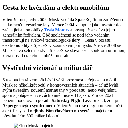
Cesta ke hvězdám a elektromobilům
V témže roce, tedy 2002, Musk zakládá
SpaceX
, firmu zaměřenou
na komerční vesmírné lety. V roce 2004 vstupuje jako investor do
začínající automobilky
Tesla Motors
a postupně se stává jejím
generálním ředitelem. Obě společnosti se pod jeho vedením
transformují na světové technologické lídry – Tesla v oblasti
elektromobility a SpaceX v kosmickém průmyslu. V roce 2008 se
Musk stává šéfem Tesly a SpaceX se stává první soukromou firmou,
která dostala raketu na oběžnou dráhu.
Výstřední vizionář a miliardář
S rostoucím vlivem přichází i větší pozornost veřejnosti a médií.
Musk se několikrát ocitl v kontroverzních situacích – ať už kvůli
svým tweetům, kouření marihuany v podcastu, nebo veřejnému
sporu s potápěčem ze záchranné mise v Thajsku. V roce 2021
během moderování pořadu
Saturday Night Live
přiznal, že trpí
Aspergerovým syndromem
. V témže roce se díky prudkému růstu
akcií Tesly stal
nejbohatším člověkem na světě
, s majetkem
přesahujícím 300 miliard dolarů.