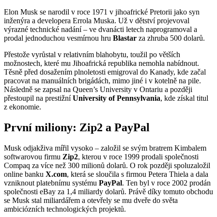
Elon Musk se narodil v roce 1971 v jihoafrické Pretorii jako syn
inženýra a developera Errola Muska. Už v dětství projevoval
výrazné technické nadání – ve dvanácti letech naprogramoval a
prodal jednoduchou vesmírnou hru
Blastar
za zhruba 500 dolarů.
Přestože vyrůstal v relativním blahobytu, toužil po větších
možnostech, které mu Jihoafrická republika nemohla nabídnout.
Těsně před dosažením plnoletosti emigroval do Kanady, kde začal
pracovat na manuálních brigádách, mimo jiné i v kotelně na pile.
Následně se zapsal na Queen’s University v Ontariu a později
přestoupil na prestižní
University of Pennsylvania
, kde získal titul
z ekonomie.
První miliony: Zip2 a PayPal
Musk odjakživa mířil vysoko – založil se svým bratrem Kimbalem
softwarovou firmu
Zi
p2
, kterou v roce 1999 prodali společnosti
Compaq za více než 300 milionů dolarů. O rok později spoluzaložil
online banku
X.com
, která se sloučila s firmou Petera Thiela a dala
vzniknout platebnímu systému
PayPal
. Ten byl v roce 2002 prodán
společnosti eBay za 1,4 miliardy dolarů. Právě díky tomuto obchodu
se Musk stal miliardářem a otevřely se mu dveře do světa
ambiciózních technologických projektů.