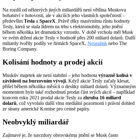
Na rozdíl od některých jiných miliardářů není většina Muskova
bohatství v hotovosti, ale v akciích jeho vlastních společností –
především
Tesla
a
SpaceX
. Právě díky masivnímu růstu hodnoty
Tesly, která se stala lídrem na trhu s elektromobily, jeho jmění
během několika let dramaticky vzrostlo. V době vrcholu měl Musk
ve svém držení akcie Tesly v hodnotě přes 200 miliard dolarů. Další
miliardy tvořily podíly ve firmách SpaceX,
Neuralink
nebo The
Boring Company.
Kolísání hodnoty a prodej akcií
Muskův majetek ale není stabilní – jeho hodnota
výrazně kolísá v
závislosti na burzovním vývoji
. Když akcie Tesly začaly klesat,
přišel během několika měsíců o desítky miliard dolarů. Významným
momentem bylo také rozhodnutí prodat část svých akcií – například
koncem roku 2021 prodal akcie Tesly za
zhruba 16 miliard
dolarů
, což vyvolalo další vlnu mediální pozornosti i právní dohled
ze strany americké Komise pro cenné papíry.
Neobvyklý miliardář
Zajímavé je, že navzdory obrovskému jmění se Musk často