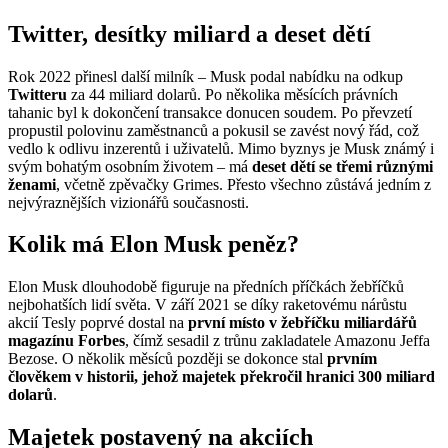
Twitter, desítky miliard a deset dětí
Rok 2022 přinesl další milník – Musk podal nabídku na odkup
Twitteru
za 44 miliard dolarů. Po několika měsících právních
tahanic byl k dokončení transakce donucen soudem. Po převzetí
propustil polovinu zaměstnanců a pokusil se zavést nový řád, což
vedlo k odlivu inzerentů i uživatelů. Mimo byznys je Musk známý i
svým bohatým osobním životem – má
deset dětí se třemi různými
ženami
, včetně zpěvačky Grimes. Přesto všechno zůstává jedním z
nejvýraznějších vizionářů současnosti.
Kolik má Elon Musk peněz?
Elon Musk dlouhodobě figuruje na předních příčkách žebříčků
nejbohatších lidí světa. V září 2021 se díky raketovému nárůstu
akcií Tesly poprvé dostal na
první místo v žebříčku miliardářů
magazínu Forbes
, čímž sesadil z trůnu zakladatele Amazonu Jeffa
Bezose. O několik měsíců později se dokonce stal
prvním
člověkem v historii, jehož majetek překročil hranici 300 miliard
dolarů
.
Majetek postavený na akciích