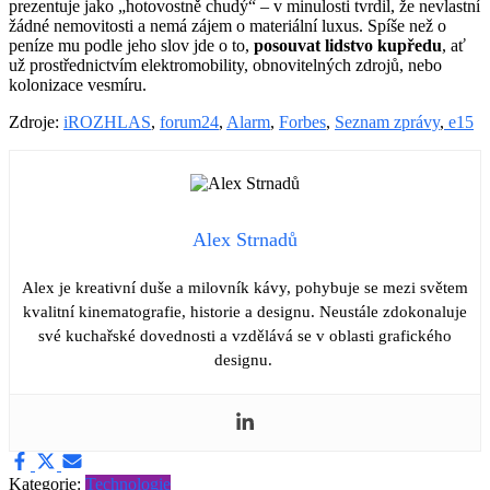
prezentuje jako „hotovostně chudý“ – v minulosti tvrdil, že nevlastní
žádné nemovitosti a nemá zájem o materiální luxus. Spíše než o
peníze mu podle jeho slov jde o to,
posouvat lidstvo kupředu
, ať
už prostřednictvím elektromobility, obnovitelných zdrojů, nebo
kolonizace vesmíru.
Zdroje:
iROZHLAS
,
forum24
,
Alarm
,
Forbes
,
Seznam zprávy
,
e15
Alex Strnadů
Alex je kreativní duše a milovník kávy, pohybuje se mezi světem
kvalitní kinematografie, historie a designu. Neustále zdokonaluje
své kuchařské dovednosti a vzdělává se v oblasti grafického
designu.
Kategorie:
Technologie