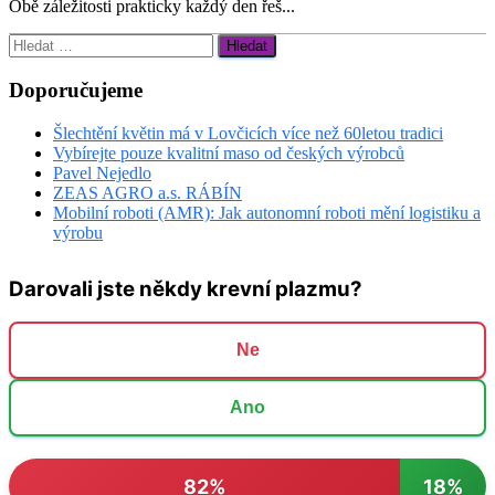
Obě záležitosti prakticky každý den řeš...
Vyhledávání
Doporučujeme
Šlechtění květin má v Lovčicích více než 60letou tradici
Vybírejte pouze kvalitní maso od českých výrobců
Pavel Nejedlo
ZEAS AGRO a.s. RÁBÍN
Mobilní roboti (AMR): Jak autonomní roboti mění logistiku a
výrobu
Darovali jste někdy krevní plazmu?
Ne
Ano
82%
18%