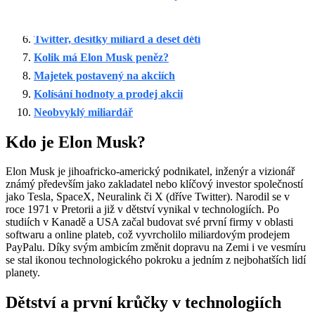
Cesta ke hvězdám a elektromobilům
Výstřední vizionář a miliardář
Twitter, desítky miliard a deset dětí
Kolik má Elon Musk peněz?
Majetek postavený na akciích
Kolísání hodnoty a prodej akcií
Neobvyklý miliardář
Kdo je Elon Musk?
Elon Musk je jihoafricko-americký podnikatel, inženýr a vizionář
známý především jako zakladatel nebo klíčový investor společností
jako Tesla, SpaceX, Neuralink či X (dříve Twitter). Narodil se v
roce 1971 v Pretorii a již v dětství vynikal v technologiích. Po
studiích v Kanadě a USA začal budovat své první firmy v oblasti
softwaru a online plateb, což vyvrcholilo miliardovým prodejem
PayPalu. Díky svým ambicím změnit dopravu na Zemi i ve vesmíru
se stal ikonou technologického pokroku a jedním z nejbohatších lidí
planety.
Dětství a první krůčky v technologiích