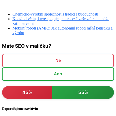
Šlechtění květin má v Lovčicích více než 60letou tradici
Rodinný výlet do Líšnice: tradice, příroda i hrady na dosah
Chemicko-výrobní společnost s tradicí i budoucností
Kouzlo květin, které spojuje generace: I vaše zahrada může
zářit barvami
Mobilní roboti (AMR): Jak autonomní roboti mění logistiku a
výrobu
Máte SEO v malíčku?
Ne
Ano
45%
55%
Doporučujeme navštívit: