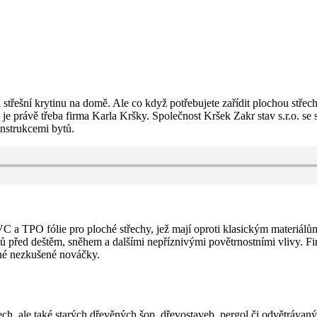
ou střešní krytinu na domě. Ale co když potřebujete zařídit plochou stře
o je právě třeba firma Karla Kršky. Společnost Kršek Zakr stav s.r.o. se 
onstrukcemi bytů.
 a TPO fólie pro ploché střechy, jež mají oproti klasickým materiálů
tů před deštěm, sněhem a dalšími nepříznivými povětrnostními vlivy. Fi
dné nezkušené nováčky.
řech, ale také starých dřevěných šop, dřevostaveb, pergol či odvětrávan