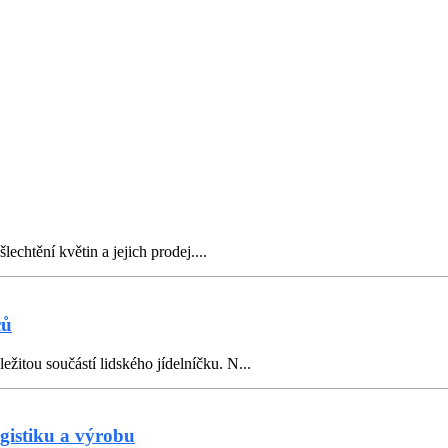
šlechtění květin a jejich prodej....
ců
žitou součástí lidského jídelníčku. N...
gistiku a výrobu