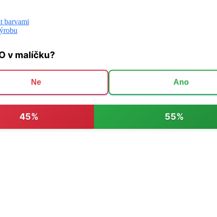
it barvami
výrobu
O v malíčku?
Ne
Ano
45%
55%