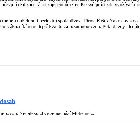
řes její realizaci až po zajištění údržby. Ke své práci zde využívají mo
ohou nabídnou i perfektní spolehlivost. Firma Kršek Zakr stav s.r.o. si
dnout zákazníkům nejlepší kvalitu za rozumnou cenu. Pokud tedy hledáte
 dosah
řebovou. Nedaleko obce se nachází Mohelnic...