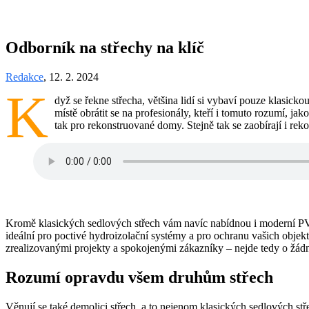
Odborník na střechy na klíč
Redakce
, 12. 2. 2024
K
dyž se řekne střecha, většina lidí si vybaví pouze klasick
místě obrátit se na profesionály, kteří i tomuto rozumí, jak
tak pro rekonstruované domy. Stejně tak se zaobírají i rek
Kromě klasických sedlových střech vám navíc nabídnou i moderní PVC
ideální pro poctivé hydroizolační systémy a pro ochranu vašich objek
zrealizovanými projekty a spokojenými zákazníky – nejde tedy o žá
Rozumí opravdu všem druhům střech
Věnují se také demolici střech, a to nejenom klasických sedlových st