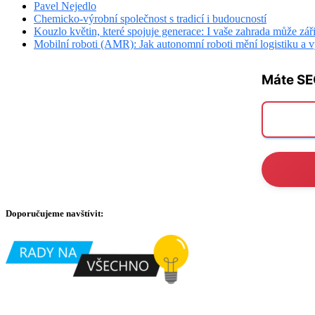
Pavel Nejedlo
Chemicko-výrobní společnost s tradicí i budoucností
Kouzlo květin, které spojuje generace: I vaše zahrada může zář
Mobilní roboti (AMR): Jak autonomní roboti mění logistiku a 
Máte SE
Doporučujeme navštívit: