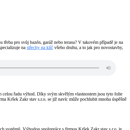
chu třeba pro svůj bazén, garáž nebo terasu? V takovém případě je na
specializuje na
střechy na klíč
všeho druhu, a to jak pro novostavby,
m celou řadu výhod. Díky svým skvělým vlastnostem jsou tyto folie
rma Kršek Zakr stav s.r.o. se již navíc může pochlubit mnoha úspěšně
ých systémů. Výhodou spolupráce s firmou Kršek Zakr stav s.r.o. je