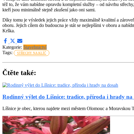
též to, že vám nabídne opravdu kompletní služby – od návrhu střechy, p
kteří jsou minimálně stejně zkušení jako oni sami.
Díky tomu je výsledek jejich práce vždy maximálně kvalitní a zároveň m
oboru. Jejich cílem do budoucna je stát se nejlepšími v oboru a nabí
Krška.
Kategorie:
Stavebnictví
Tags:
STŘECHY NA KLÍČ
Čtěte také:
Rodinný výlet do Líšnice: tradice, příroda i hrady na
Líšnice je obec, kterou najdete mezi městem Olomouc a Moravskou T