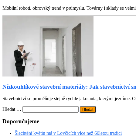
Mobilní roboti, obrovský trend v průmyslu. Továrny i sklady se velmi l
Nízkouhlíkové stavební materiály: Jak stavebnictví s
Stavebnictví se proměňuje stejně rychle jako auta, kterými jezdíme. Ob
Vyhledávání
Hledat …
Doporučujeme
Šlechtění květin má v Lovčicích více než 60letou tradici