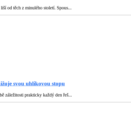
iší od těch z minulého století. Spous...
nižuje svou uhlíkovou stopu
ě záležitosti prakticky každý den řeš...