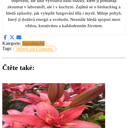
odpovědi, ale také vyvolává další otázky, které jí pomáhají
zkoumat v laboratoři, ale i v kuchyni. Zajímá se o biohacking a
hledá způsoby, jak vylepšit fungování těla i mysli. Miluje pohyb,
který jí dodává energii a svobodu. Neustále hledá spojení mezi
vědou, kreativitou a každodenním životem.
Kategorie:
Stavebnictví
Tags:
OPĚRNÉ ZDI Z GABIONU
Čtěte také: