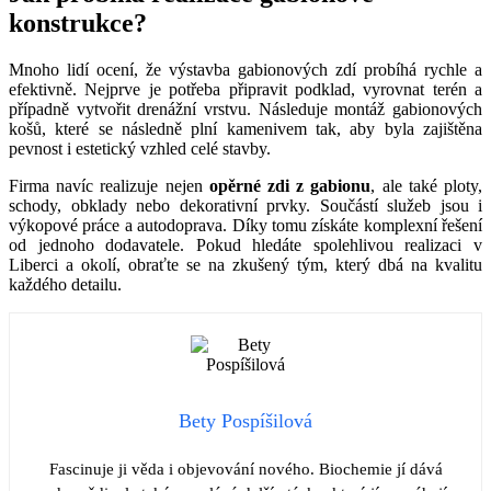
konstrukce?
Mnoho lidí ocení, že výstavba gabionových zdí probíhá rychle a
efektivně. Nejprve je potřeba připravit podklad, vyrovnat terén a
případně vytvořit drenážní vrstvu. Následuje montáž gabionových
košů, které se následně plní kamenivem tak, aby byla zajištěna
pevnost i estetický vzhled celé stavby.
Firma navíc realizuje nejen
opěrné zdi z gabionu
, ale také ploty,
schody, obklady nebo dekorativní prvky. Součástí služeb jsou i
výkopové práce a autodoprava. Díky tomu získáte komplexní řešení
od jednoho dodavatele. Pokud hledáte spolehlivou realizaci v
Liberci a okolí, obraťte se na zkušený tým, který dbá na kvalitu
každého detailu.
Bety Pospíšilová
Fascinuje ji věda i objevování nového. Biochemie jí dává