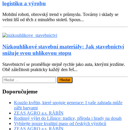
logistiku a výrobu
Mobilní roboti, obrovský trend v průmyslu. Továrny i sklady se
velmi liší od těch z minulého století. Spous...
Nízkouhlíkové stavební materiály: Jak stavebnictví
snižuje svou uhlíkovou stopu
Stavebnictví se proměňuje stejně rychle jako auta, kterými jezdíme.
Obě záležitosti prakticky každý den řeš...
Vyhledávání
Doporučujeme
Kouzlo květin, které spojuje generace: I vaše zahrada může
zářit barvami
ZEAS AGRO a.s. RÁBÍN
Rodinný výlet do Líšnice: tradice, příroda i hrady na dosah
Vybírejte pouze kvalitní maso od českých výrobců
ZEAS AGRO a.s. RÁBÍN