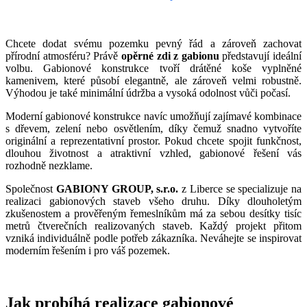
přírodní zahrady
Chcete dodat svému pozemku pevný řád a zároveň zachovat
přírodní atmosféru? Právě
opěrné zdi z gabionu
představují ideální
volbu. Gabionové konstrukce tvoří drátěné koše vyplněné
kamenivem, které působí elegantně, ale zároveň velmi robustně.
Výhodou je také minimální údržba a vysoká odolnost vůči počasí.
Moderní gabionové konstrukce navíc umožňují zajímavé kombinace
s dřevem, zelení nebo osvětlením, díky čemuž snadno vytvoříte
originální a reprezentativní prostor. Pokud chcete spojit funkčnost,
dlouhou životnost a atraktivní vzhled, gabionové řešení vás
rozhodně nezklame.
Společnost
GABIONY GROUP, s.r.o.
z Liberce se specializuje na
realizaci gabionových staveb všeho druhu. Díky dlouholetým
zkušenostem a prověřeným řemeslníkům má za sebou desítky tisíc
metrů čtverečních realizovaných staveb. Každý projekt přitom
vzniká individuálně podle potřeb zákazníka. Neváhejte se inspirovat
moderním řešením i pro váš pozemek.
Jak probíhá realizace gabionové