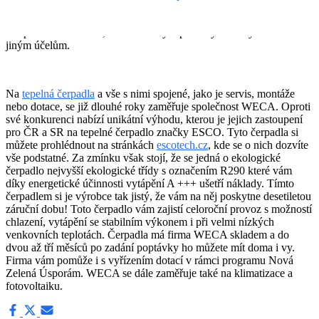
seznamu nekonečných výhod tepelných čerpadel stojí za zmínku, že
ušetříte doma místo. Pokud jste měli kotelnu nebo jste dokonce ve
sklepě skladovali uhlí, tak můžete tyto prostory začít využívat k
jiným účelům.
Na
tepelná čerpadla
a vše s nimi spojené, jako je servis, montáže
nebo dotace, se již dlouhé roky zaměřuje společnost WECA. Oproti
své konkurenci nabízí unikátní výhodu, kterou je jejich zastoupení
pro ČR a SR na tepelné čerpadlo značky ESCO. Tyto čerpadla si
můžete prohlédnout na stránkách
escotech.cz
, kde se o nich dozvíte
vše podstatné. Za zmínku však stojí, že se jedná o ekologické
čerpadlo nejvyšší ekologické třídy s označením R290 které vám
díky energetické účinnosti vytápění A +++ ušetří náklady. Tímto
čerpadlem si je výrobce tak jistý, že vám na něj poskytne desetiletou
záruční dobu! Toto čerpadlo vám zajistí celoroční provoz s možností
chlazení, vytápění se stabilním výkonem i při velmi nízkých
venkovních teplotách. Čerpadla má firma WECA skladem a do
dvou až tří měsíců po zadání poptávky ho můžete mít doma i vy.
Firma vám pomůže i s vyřízením dotací v rámci programu Nová
Zelená Úsporám. WECA se dále zaměřuje také na klimatizace a
fotovoltaiku.