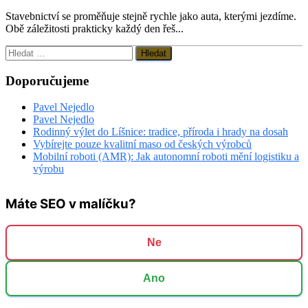
Stavebnictví se proměňuje stejně rychle jako auta, kterými jezdíme.
Obě záležitosti prakticky každý den řeš...
Vyhledávání
Doporučujeme
Pavel Nejedlo
Pavel Nejedlo
Rodinný výlet do Líšnice: tradice, příroda i hrady na dosah
Vybírejte pouze kvalitní maso od českých výrobců
Mobilní roboti (AMR): Jak autonomní roboti mění logistiku a
výrobu
Máte SEO v malíčku?
Ne
Ano