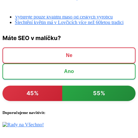
Pavel Nejedlo
ZEAS AGRO a.s. RÁBÍN
Pavel Nejedlo
Vybírejte pouze kvalitní maso od českých výrobců
Šlechtění květin má v Lovčicích více než 60letou tradici
Máte SEO v malíčku?
Ne
Ano
45%
55%
Doporučujeme navštívit: