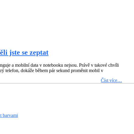
ěli jste se zeptat
funguje a mobilní data v notebooku nejsou. Právě v takové chvíli
ytrý telefon, dokáže během pár sekund proměnit mobil v
Číst více…
it barvami