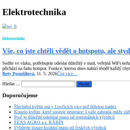
Elektrotechnika
Elektrotechnika
Vše, co jste chtěli vědět o hotspotu, ale styd
Sedíte ve vlaku, potřebujete odeslat důležitý e mail, veřejná WiFi ne
přichází na řadu hotspot. Funkce, kterou dnes nabízí téměř každý ch
Bety Pospíšilová
, 11. 5. 2026
Číst více…
Vyhledávání
Hledat …
Doporučujeme
Šlechtění květin má v Lovčicích více než 60letou tradici
Kouzlo květin, které spojuje generace: I vaše zahrada může zář
Proč je důležité odebírat maso od regionálních výrobců
ZEAS AGRO a.s. RÁBÍN
Vybírejte pouze kvalitní maso od českých výrobců